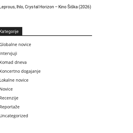
Leprous, Ihlo, Crystal Horizon – Kino Šiška (2026)
Kategorije
Globalne novice
Intervjuji
Komad dneva
Koncertno dogajanje
Lokalne novice
Novice
Recenzije
Reportaže
Uncategorized