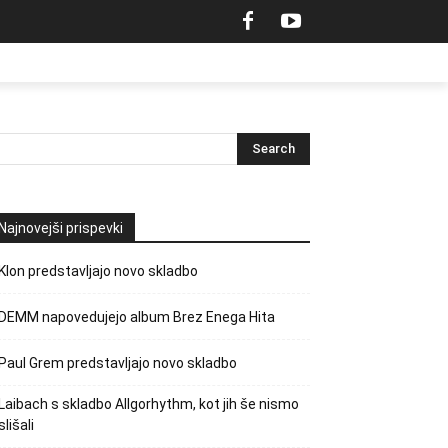
Najnovejši prispevki
Klon predstavljajo novo skladbo
DEMM napovedujejo album Brez Enega Hita
Paul Grem predstavljajo novo skladbo
Laibach s skladbo Allgorhythm, kot jih še nismo
slišali