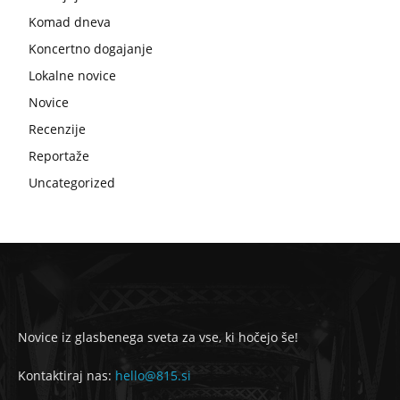
Komad dneva
Koncertno dogajanje
Lokalne novice
Novice
Recenzije
Reportaže
Uncategorized
Novice iz glasbenega sveta za vse, ki hočejo še!
Kontaktiraj nas:
hello@815.si