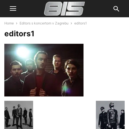
Home
Editors s koncertom v Zagrebu
editors1
editors1