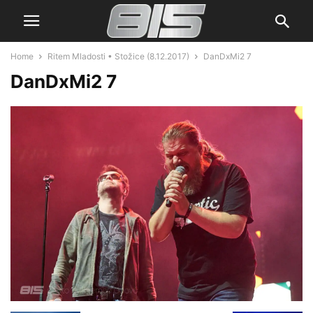
Home
Ritem Mladosti • Stožice (8.12.2017)
DanDxMi2 7
DanDxMi2 7