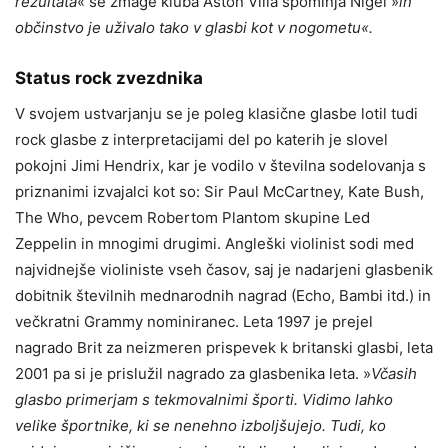
rezultata
« se zmage kluba Aston Villa spominja Nigel »
in
občinstvo je uživalo tako v glasbi kot v nogometu«.
Status rock zvezdnika
V svojem ustvarjanju se je poleg klasične glasbe lotil tudi
rock glasbe z interpretacijami del po katerih je slovel
pokojni Jimi Hendrix, kar je vodilo v številna sodelovanja s
priznanimi izvajalci kot so: Sir Paul McCartney, Kate Bush,
The Who, pevcem Robertom Plantom skupine Led
Zeppelin in mnogimi drugimi. Angleški violinist sodi med
najvidnejše violiniste vseh časov, saj je nadarjeni glasbenik
dobitnik številnih mednarodnih nagrad (Echo, Bambi itd.) in
večkratni Grammy nominiranec. Leta 1997 je prejel
nagrado Brit za neizmeren prispevek k britanski glasbi, leta
2001 pa si je prislužil nagrado za glasbenika leta. »
Včasih
glasbo primerjam s tekmovalnimi športi. Vidimo lahko
velike športnike, ki se nenehno izboljšujejo. Tudi, ko