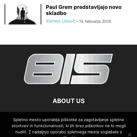
Paul Grem predstavljajo novo
skladbo
Klemen Udovč
-
15. februarja, 2026
ABOUT US
FOLLOW US
Spletno mesto uporablja piškotke za zagotavljanje spletne
storitvev in funkcionalnosti, ki jih brez piškotkov ne bi mogli
nuditi. Z nadaljnjo uporabo spletnega mesta soglašate s