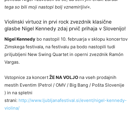
tega so bili moji nastopi bolj vznemirljivi
«.
Violinski virtuoz in prvi rock zvezdnik klasične
glasbe Nigel Kennedy zdaj prvič prihaja v Slovenijo!
Nigel Kennedy
bo nastopil 10. februarja v sklopu koncertov
Zimskega festivala, na festivalu pa bodo nastopili tudi
priljubljeni New Swing Quartet in operni zvezdnik Ramón
Vargas.
Vstopnice za koncert
ŽE NA VOLJO
na vseh prodajnih
mestih Eventim (Petrol / OMV / Big Bang / Pošta Slovenije
) in na spletni
strani:
http://www.ljubljanafestival.si/event/nigel-kennedy-
violina/