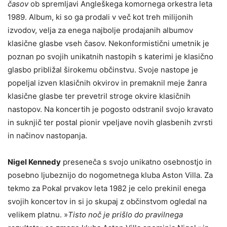
časov
ob spremljavi Angleškega komornega orkestra leta
1989. Album, ki so ga prodali v več kot treh milijonih
izvodov, velja za enega najbolje prodajanih albumov
klasične glasbe vseh časov. Nekonformistični umetnik je
poznan po svojih unikatnih nastopih s katerimi je klasično
glasbo približal širokemu občinstvu. Svoje nastope je
popeljal izven klasičnih okvirov in premaknil meje žanra
klasične glasbe ter prevetril stroge okvire klasičnih
nastopov. Na koncertih je pogosto odstranil svojo kravato
in suknjič ter postal pionir vpeljave novih glasbenih zvrsti
in načinov nastopanja.
Nigel Kennedy
preseneča s svojo unikatno osebnostjo in
posebno ljubeznijo do nogometnega kluba Aston Villa. Za
tekmo za Pokal prvakov leta 1982 je celo prekinil enega
svojih koncertov in si jo skupaj z občinstvom ogledal na
velikem platnu. »
Tisto noč je prišlo do pravilnega