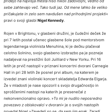
pridejo na najvišja mesta niso nikoli zadovoljni, vedno od
sebe zahtevajo več. Tako tudi jaz. Od mene lahko še veliko
pričakujete in zelo sem navdušen nad prihodnjimi projekti
«
pravi o svoji glasbi
Nigel Kennedy
.
Rojen v Brightonu, v glasbeni družini, je čudežni deček že
pri 7 letih postal učenec glasbene šole pod mentorstvom
legendarnega violinista Menuhina, ki je dečku plačeval
celotno šolnino, svojo glasbeno izobrazbo pa je pozneje
nadaljeval na prestižni šoli Juilliard v New Yorku. Pri 16
letih je prvič nastopil v priznani koncertni dvorani Carnegie
Hall in pri 28 letih že posnel prvi album, na katerem je
izvedel znani violinski koncert skladatelja Edwarda Elgarja.
Že v mladosti je nase opozoril s svojo drugačnostjo in
sproščenimi nastopi na katerih je presenečal z
nekonvencionalno opravo. »
To mi je nudilo neposredno
povezavo z obiskovalci v dvorani«
je o svojih nastopih
povedal Nigel »
Zavedeli so se, da sem jim enak. Zaradi