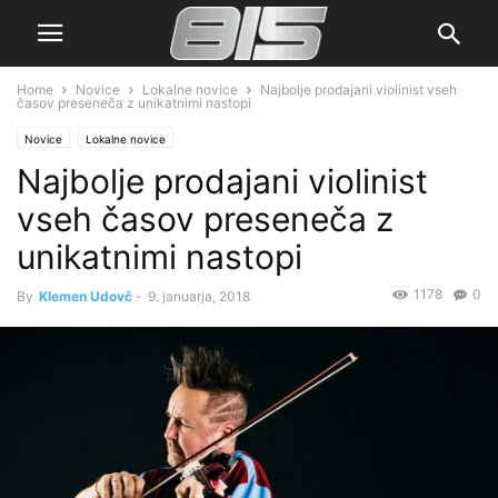
Home
Novice
Lokalne novice
Najbolje prodajani violinist vseh
časov preseneča z unikatnimi nastopi
Novice
Lokalne novice
Najbolje prodajani violinist
vseh časov preseneča z
unikatnimi nastopi
1178
0
By
Klemen Udovč
-
9. januarja, 2018