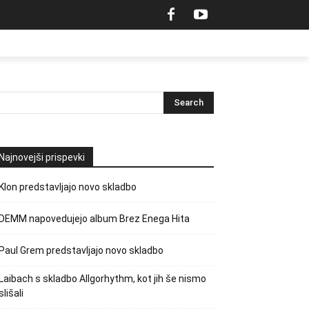
Najnovejši prispevki
Klon predstavljajo novo skladbo
DEMM napovedujejo album Brez Enega Hita
Paul Grem predstavljajo novo skladbo
Laibach s skladbo Allgorhythm, kot jih še nismo
slišali