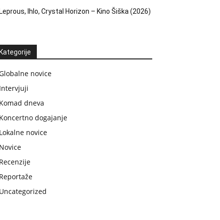
Leprous, Ihlo, Crystal Horizon – Kino Šiška (2026)
Kategorije
Globalne novice
Intervjuji
Komad dneva
Koncertno dogajanje
Lokalne novice
Novice
Recenzije
Reportaže
Uncategorized