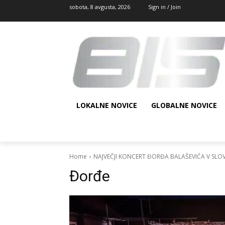
sobota, 8 avgusta, 2026
Sign in / Join
LOKALNE NOVICE
GLOBALNE NOVICE
Home
NAJVEČJI KONCERT ĐORĐA BALAŠEVIĆA V SLOVE
Đorđe