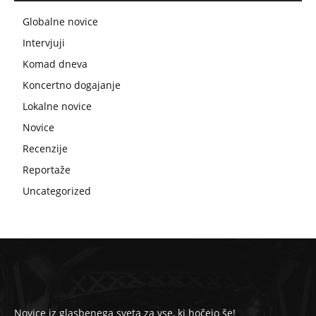
Globalne novice
Intervjuji
Komad dneva
Koncertno dogajanje
Lokalne novice
Novice
Recenzije
Reportaže
Uncategorized
Novice iz glasbenega sveta za vse, ki hočejo še!