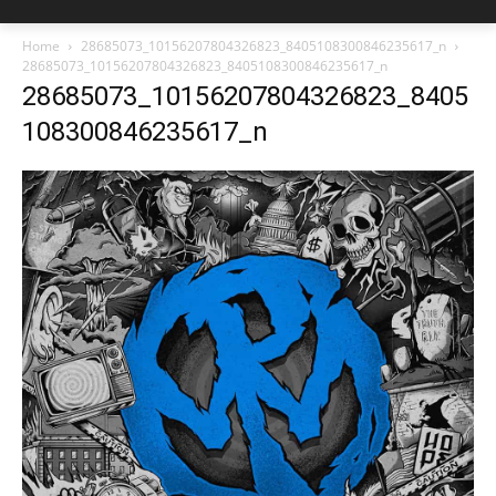
Home
28685073_10156207804326823_8405108300846235617_n
28685073_10156207804326823_8405108300846235617_n
28685073_10156207804326823_8405
108300846235617_n