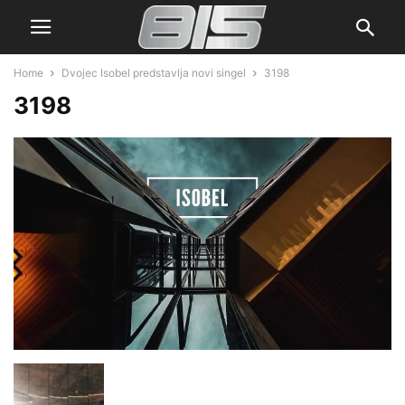
Home
Dvojec Isobel predstavlja novi singel
3198
3198