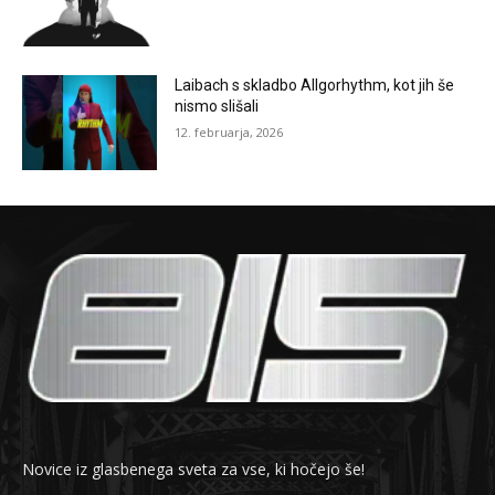
Laibach s skladbo Allgorhythm, kot jih še
nismo slišali
12. februarja, 2026
Novice iz glasbenega sveta za vse, ki hočejo še!