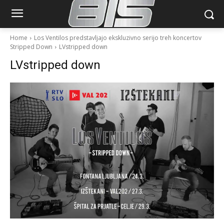
Home
Los Ventilos predstavljajo ekskluzivno serijo treh koncertov
Stripped Down
LVstripped down
LVstripped down