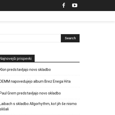
Najnovejši prispevki
Klon predstavljajo novo skladbo
DEMM napovedujejo album Brez Enega Hita
Paul Grem predstavljajo novo skladbo
Laibach s skladbo Allgorhythm, kot jih še nismo
slišali