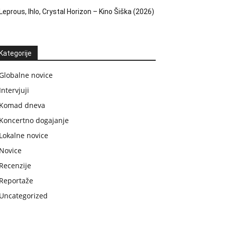
Leprous, Ihlo, Crystal Horizon – Kino Šiška (2026)
Kategorije
Globalne novice
Intervjuji
Komad dneva
Koncertno dogajanje
Lokalne novice
Novice
Recenzije
Reportaže
Uncategorized