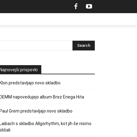
Najnovejši prispevki
Klon predstavljajo novo skladbo
DEMM napovedujejo album Brez Enega Hita
Paul Grem predstavljajo novo skladbo
Laibach s skladbo Allgorhythm, kot jih še nismo
slišali