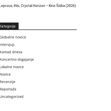
Leprous, Ihlo, Crystal Horizon – Kino Šiška (2026)
Kategorije
Globalne novice
Intervjuji
Komad dneva
Koncertno dogajanje
Lokalne novice
Novice
Recenzije
Reportaže
Uncategorized