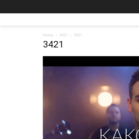
Home
3421
3421
3421