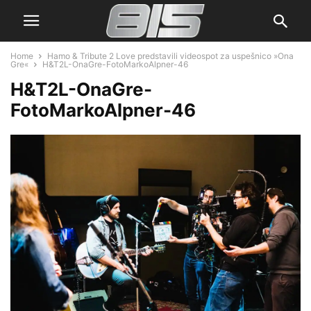
Home
Hamo & Tribute 2 Love predstavili videospot za uspešnico »Ona
Gre«
H&T2L-OnaGre-FotoMarkoAlpner-46
H&T2L-OnaGre-
FotoMarkoAlpner-46