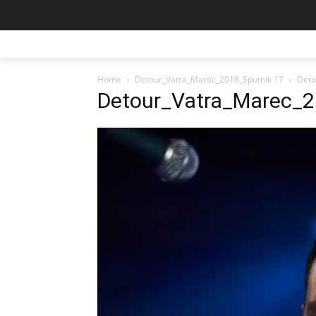
Home
Detour_Vatra_Marec_2018_Sputnik 17
Deto
Detour_Vatra_Marec_2