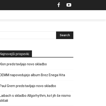
Najnovejši prispevki
Klon predstavljajo novo skladbo
DEMM napovedujejo album Brez Enega Hita
Paul Grem predstavljajo novo skladbo
Laibach s skladbo Allgorhythm, kot jih še nismo
slišali