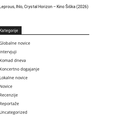
Leprous, Ihlo, Crystal Horizon – Kino Šiška (2026)
Kategorije
Globalne novice
Intervjuji
Komad dneva
Koncertno dogajanje
Lokalne novice
Novice
Recenzije
Reportaže
Uncategorized