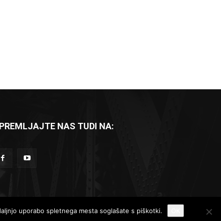
PREMLJAJTE NAS TUDI NA:
Komad dneva
Reportaže
Recenzije
adaljnjo uporabo spletnega mesta soglašate s piškotki.
OK
Kontakt