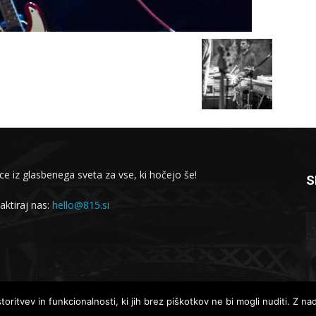
ce iz glasbenega sveta za vse, ki hočejo še!
S
aktiraj nas:
hello@815.si
Lokalne novice
Globalne novice
oritvev in funkcionalnosti, ki jih brez piškotkov ne bi mogli nuditi. Z n
Intervjuji
Koncertno dogajanje