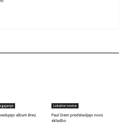
n!
ogajanje
Lokalne novice
edujejo album Brez
Paul Grem predstavljajo novo
skladbo