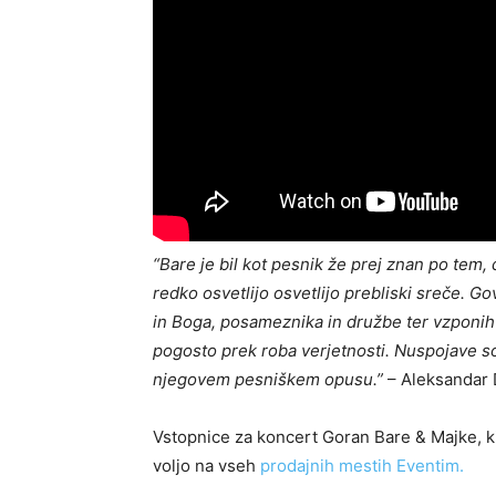
“Bare je bil kot pesnik že prej znan po tem, 
redko osvetlijo osvetlijo prebliski sreče. G
in Boga, posameznika in družbe ter vzponih 
pogosto prek roba verjetnosti. Nuspojave so
njegovem pesniškem opusu.”
– Aleksandar D
Vstopnice za koncert Goran Bare & Majke, ki b
voljo na vseh
prodajnih mestih Eventim.