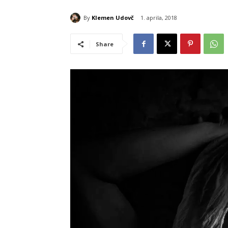
By
Klemen Udovč
1. aprila, 2018
Share