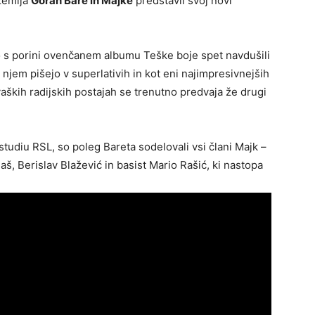
zemlja
Goran Bare in Majke
predstavil svoj novi
o s porini ovenčanem albumu Teške boje spet navdušili
 njem pišejo v superlativih in kot eni najimpresivnejših
ških radijskih postajah se trenutno predvaja že drugi
udiu RSL, so poleg Bareta sodelovali vsi člani Majk –
š, Berislav Blažević in basist Mario Rašić, ki nastopa