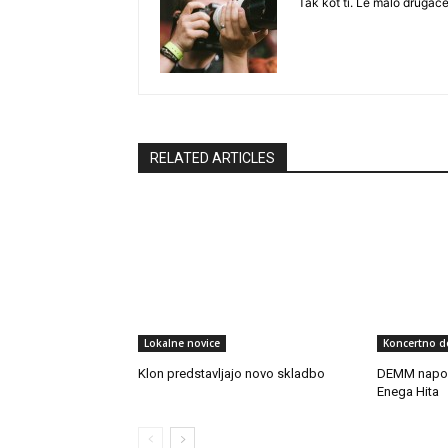
Tak kot ti. Le malo drugače
RELATED ARTICLES
Lokalne novice
Koncertno d
Klon predstavljajo novo skladbo
DEMM napov
Enega Hita