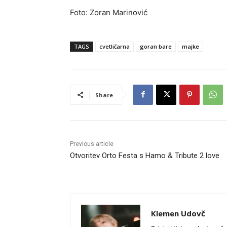
Foto: Zoran Marinović
TAGS
cvetličarna
goran bare
majke
Share
Previous article
Otvoritev Orto Festa s Hamo & Tribute 2 love
Klemen Udovč