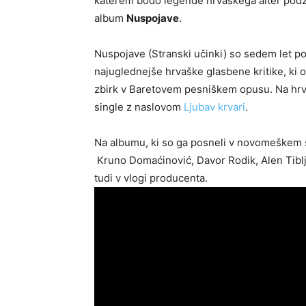
katerem bodo legende hrvaškega alter pod
album
Nuspojave
.
Nuspojave (Stranski učinki) so sedem let p
najuglednejše hrvaške glasbene kritike, ki o
zbirk v Baretovem pesniškem opusu. Na hrva
single z naslovom
Ljubav krvari
.
Na albumu, ki so ga posneli v novomeškem st
Kruno Domaćinović, Davor Rodik, Alen Tiblja
tudi v vlogi producenta.