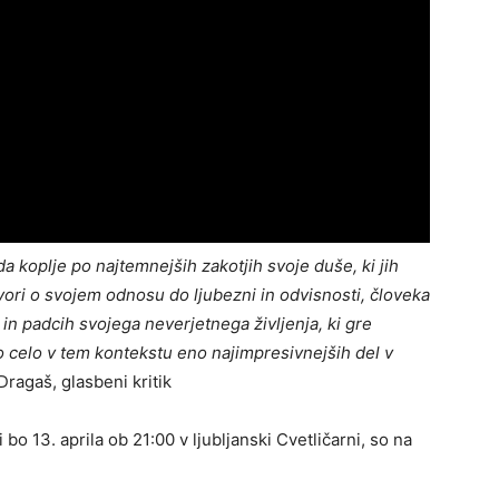
da koplje po najtemnejših zakotjih svoje duše, ki jih
ovori o svojem odnosu do ljubezni in odvisnosti, človeka
in padcih svojega neverjetnega življenja, ki gre
 celo v tem kontekstu eno najimpresivnejših del v
ragaš, glasbeni kritik
o 13. aprila ob 21:00 v ljubljanski Cvetličarni, so na