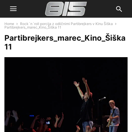
Home
Rock´n´roll porcija z odličnimi Partibrejkers v Kinu Šiška
Partibrejkers_marec_Kino_Šiška 11
Partibrejkers_marec_Kino_Šiška
11