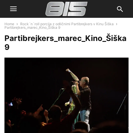
Home
Rock´n´roll porcija z odličnimi Partibrejkers v Kinu Šiška
Partibrejkers_marec_Kino_Šiška 9
Partibrejkers_marec_Kino_Šiška
9