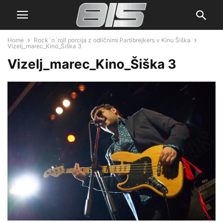
Home
Rock´n´roll porcija z odličnimi Partibrejkers v Kinu Šiška
Vizelj_marec_Kino_Šiška 3
Vizelj_marec_Kino_Šiška 3