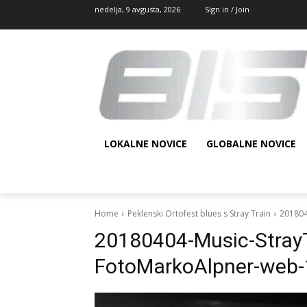
nedelja, 9 avgusta, 2026
Sign in / Join
LOKALNE NOVICE
GLOBALNE NOVICE
Home
Peklenski Ortofest blues s Stray Train
201804
20180404-Music-StrayTr
FotoMarkoAlpner-web-