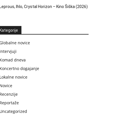
Leprous, Ihlo, Crystal Horizon – Kino Šiška (2026)
Kategorije
Globalne novice
Intervjuji
Komad dneva
Koncertno dogajanje
Lokalne novice
Novice
Recenzije
Reportaže
Uncategorized