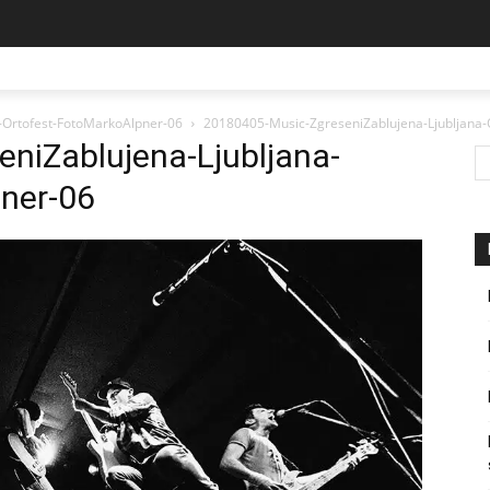
-Ortofest-FotoMarkoAlpner-06
20180405-Music-ZgreseniZablujena-Ljubljana-
niZablujena-Ljubljana-
ner-06