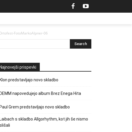
Ortofest-FotoMarkoAlpner-06
Najnovejši prispevki
Klon predstavljajo novo skladbo
DEMM napovedujejo album Brez Enega Hita
Paul Grem predstavljajo novo skladbo
Laibach s skladbo Allgorhythm, kot jih še nismo
slišali