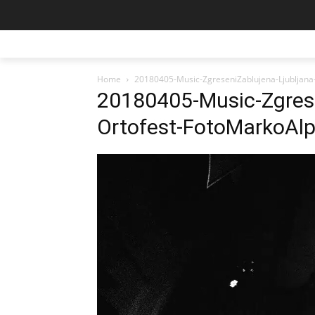
Home
20180405-Music-ZgreseniZablujena-Ljubljana
20180405-Music-Zgrese
Ortofest-FotoMarkoAlp