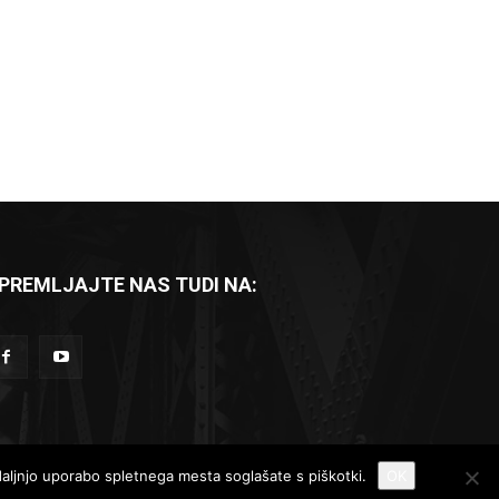
PREMLJAJTE NAS TUDI NA:
Komad dneva
Reportaže
Recenzije
adaljnjo uporabo spletnega mesta soglašate s piškotki.
OK
Kontakt