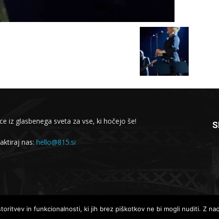
ce iz glasbenega sveta za vse, ki hočejo še!
S
aktiraj nas:
hello@815.si
Lokalne novice
Globalne novice
oritvev in funkcionalnosti, ki jih brez piškotkov ne bi mogli nuditi. Z n
Intervjuji
Koncertno dogajanje