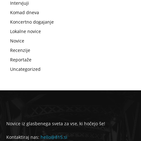
Intervjuji
Komad dneva
Koncertno dogajanje
Lokalne novice
Novice
Recenzije
Reportaže
Uncategorized
Novice iz glasbenega sveta za vse, ki hočejo še!
Kontaktiraj nas:
hello@815.si