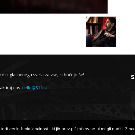
ce iz glasbenega sveta za vse, ki hočejo še!
S
aktiraj nas:
hello@815.si
Lokalne novice
Globalne novice
oritvev in funkcionalnosti, ki jih brez piškotkov ne bi mogli nuditi. Z n
Intervjuji
Koncertno dogajanje