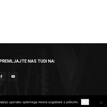
PREMLJAJTE NAS TUDI NA:
Komad dneva
Reportaže
Recenzije
adaljnjo uporabo spletnega mesta soglašate s piškotki.
OK
Kontakt