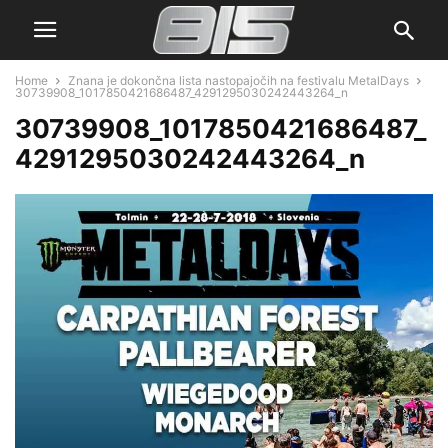
Home
Znana je dokončna lista nastopajočih na festivalu MetalDays
30739908_1017850421686487_4291295030242443264_n
30739908_1017850421686487_
4291295030242443264_n