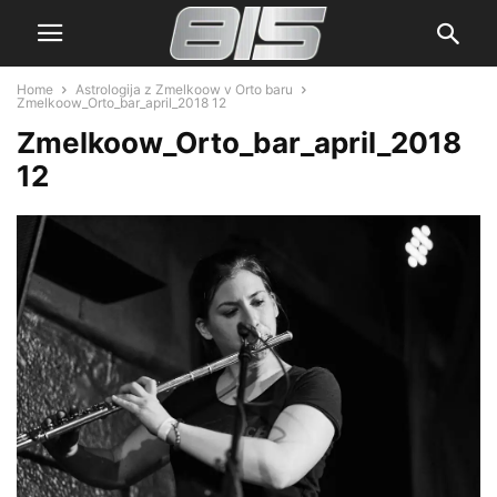
Home
Astrologija z Zmelkoow v Orto baru
Zmelkoow_Orto_bar_april_2018 12
Zmelkoow_Orto_bar_april_2018
12