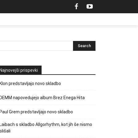
Najnovejši prispevki
Klon predstavljajo novo skladbo
DEMM napovedujejo album Brez Enega Hita
Paul Grem predstavljajo novo skladbo
Laibach s skladbo Allgorhythm, kot jih še nismo
slišali