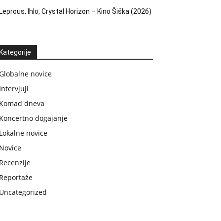
Leprous, Ihlo, Crystal Horizon – Kino Šiška (2026)
Kategorije
Globalne novice
Intervjuji
Komad dneva
Koncertno dogajanje
Lokalne novice
Novice
Recenzije
Reportaže
Uncategorized