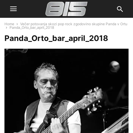
Home
Večer potovanja skozi pop rock zgodovino skupine Panda v Ortu
Panda_Orto_bar_april_2018
Panda_Orto_bar_april_2018