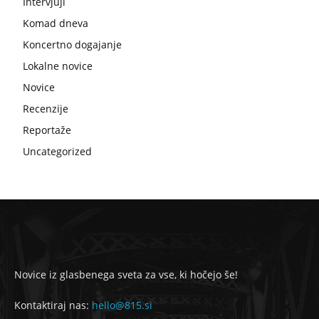
Intervjuji
Komad dneva
Koncertno dogajanje
Lokalne novice
Novice
Recenzije
Reportaže
Uncategorized
Novice iz glasbenega sveta za vse, ki hočejo še!
Kontaktiraj nas:
hello@815.si