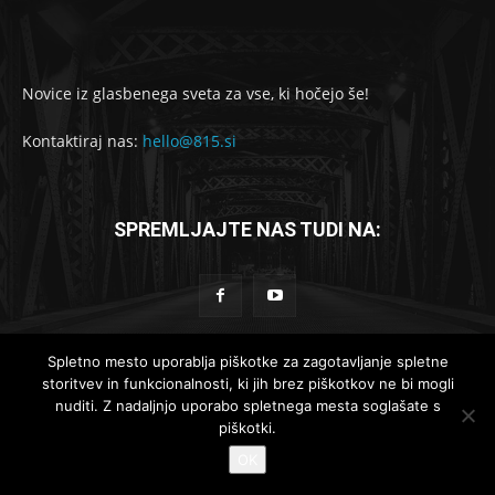
Novice iz glasbenega sveta za vse, ki hočejo še!
Kontaktiraj nas:
hello@815.si
SPREMLJAJTE NAS TUDI NA:
Spletno mesto uporablja piškotke za zagotavljanje spletne
storitvev in funkcionalnosti, ki jih brez piškotkov ne bi mogli
© 2019-2025 - 815.si
nuditi. Z nadaljnjo uporabo spletnega mesta soglašate s
piškotki.
Lokalne novice
Globalne novice
Komad dneva
Reportaže
OK
Recenzije
Intervjuji
Koncertno dogajanje
Kontakt