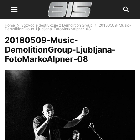
Home
Sozvočje destrukcije z Demolition Group
20180509-Music-
DemolitionGroup-Ljubljana-FotoMarkoAlpner-08
20180509-Music-
DemolitionGroup-Ljubljana-
FotoMarkoAlpner-08