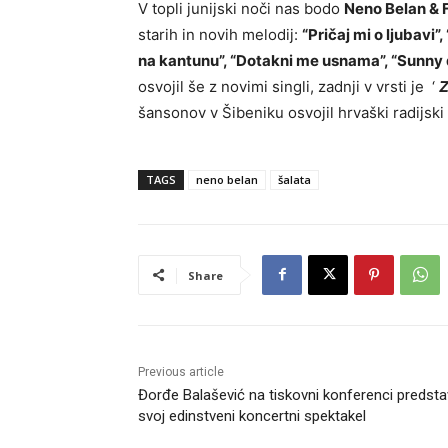
V topli junijski noči nas bodo
Neno Belan & 
starih in novih melodij:
“Pričaj mi o ljubavi”
na kantunu”, “Dotakni me usnama”, “Sunny
osvojil še z novimi singli, zadnji v vrsti je ‘
Z
šansonov v Šibeniku osvojil hrvaški radijski 
TAGS
neno belan
šalata
Share
Previous article
Đorđe Balašević na tiskovni konferenci predstav
svoj edinstveni koncertni spektakel