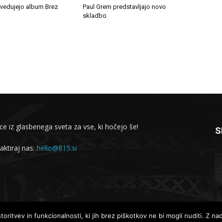
edujejo album Brez
Paul Grem predstavljajo novo
skladbo
ce iz glasbenega sveta za vse, ki hočejo še!
S
aktiraj nas:
hello@815.si
Lokalne novice
Globalne novice
oritvev in funkcionalnosti, ki jih brez piškotkov ne bi mogli nuditi. Z n
Intervjuji
Koncertno dogajanje