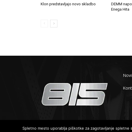
Klon predstavljajo novo skladbo
DEMM napov
Enega Hita
Novi
Kont
© 2019-2025 - 815.si
Spletno mesto uporablja piškotke za zagotavljanje spletne st