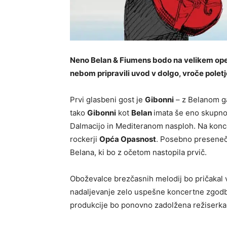
Neno Belan & Fiumens bodo na velikem ope
nebom pripravili uvod v dolgo, vroče polet
Prvi glasbeni gost je
Gibonni
– z Belanom ga 
tako
Gibonni
kot
Belan
imata še eno skupno 
Dalmacijo in Mediteranom nasploh. Na konce
rockerji
Opća Opasnost
. Posebno preseneč
Belana, ki bo z očetom nastopila prvič.
Oboževalce brezčasnih melodij bo pričakal v
nadaljevanje zelo uspešne koncertne zgodb
produkcije bo ponovno zadolžena režiserk