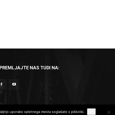
PREMLJAJTE NAS TUDI NA:
Komad dneva
Reportaže
Recenzije
adaljnjo uporabo spletnega mesta soglašate s piškotki.
OK
Kontakt