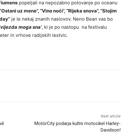
Fiumens
popeljali na nepozabno potovanje po oceanu
, “Ostani uz mene”, “Vino noći”, “Rijeka snova”, “Stojim
 day”
je le nekaj znanih naslovov. Neno Bean vas bo
vijezda
moga sna’
, ki je po nastopu na festivalu
eter in vrhove radijskih lestvic.
Next article
il
MotörCity podarja kultni motocikel Harley-
Davidson!