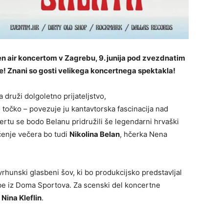
n air koncertom v Zagrebu, 9. junija pod zvezdnatim
je! Znani so gosti velikega koncertnega spektakla!
druži dolgoletno prijateljstvo,
točko – povezuje ju kantavtorska fascinacija nad
rtu se bodo Belanu pridružili še legendarni hrvaški
enje večera bo tudi
Nikolina Belan
, hčerka Nena
rhunski glasbeni šov, ki bo produkcijsko predstavljal
e iz Doma Sportova. Za scenski del koncertne
a
Nina Kleflin
.