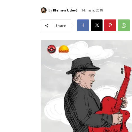
By
Klemen Udovč
14. maja, 2018
Share