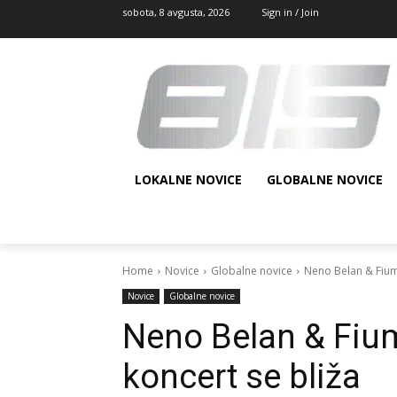
sobota, 8 avgusta, 2026
Sign in / Join
LOKALNE NOVICE
GLOBALNE NOVICE
Home
Novice
Globalne novice
Neno Belan & Fiume
Novice
Globalne novice
Neno Belan & Fium
koncert se bliža