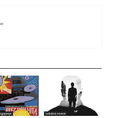
n!
ogajanje
Lokalne novice