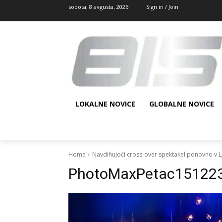
sobota, 8 avgusta, 2026
Sign in / Join
LOKALNE NOVICE
GLOBALNE NOVICE
Home
Navdihujoči cross-over spektakel ponovno v Lj
PhotoMaxPetac15122