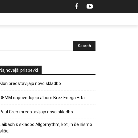
Najnovejši prispevki
Klon predstavljajo novo skladbo
DEMM napovedujejo album Brez Enega Hita
Paul Grem predstavljajo novo skladbo
Laibach s skladbo Allgorhythm, kot jih še nismo
slišali