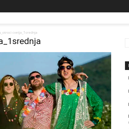
otroci cvetja_1srednja
a_1srednja