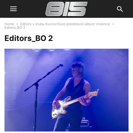
Home
Editors v klubu Kurzschluss predstavili album Violence
Editors_BO 2
Editors_BO 2