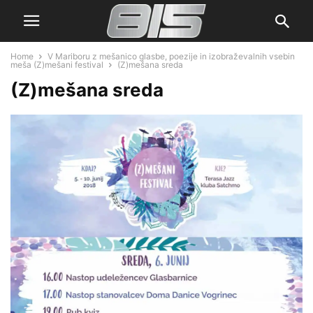
Home
V Mariboru z mešanico glasbe, poezije in izobraževalnih vsebin
meša (Z)mešani festival
(Z)mešana sreda
(Z)mešana sreda