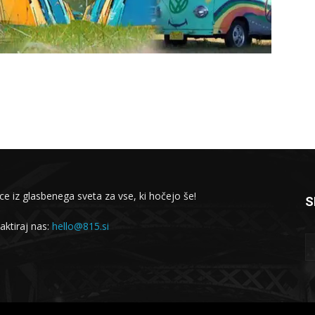
ce iz glasbenega sveta za vse, ki hočejo še!
S
aktiraj nas:
hello@815.si