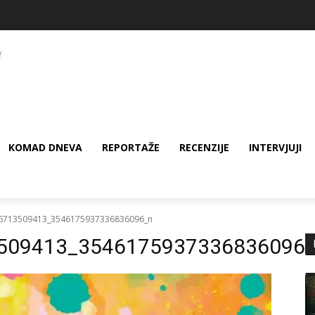
KOMAD DNEVA
REPORTAŽE
RECENZIJE
INTERVJUJI
6713509413_3546175937336836096_n
509413_3546175937336836096