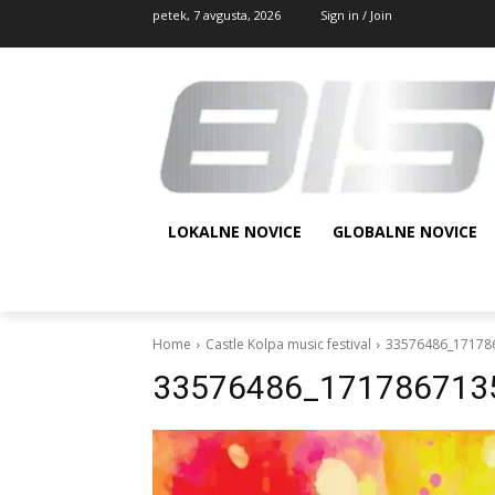
petek, 7 avgusta, 2026
Sign in / Join
LOKALNE NOVICE
GLOBALNE NOVICE
Home
Castle Kolpa music festival
33576486_17178
33576486_171786713