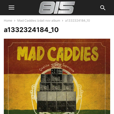
Home
Mad Caddies izdali nov album
a1332324184_10
a1332324184_10