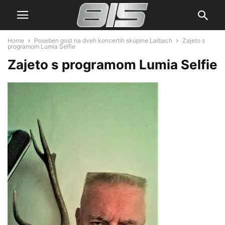
Home
Poseben gost na dveh koncertih skupine Laibach
Zajeto s
programom Lumia Selfie
Zajeto s programom Lumia Selfie