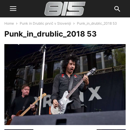
Home
Punk in Drublic prvič v Sloveniji
Punk_in_drublic_2018 53
Punk_in_drublic_2018 53