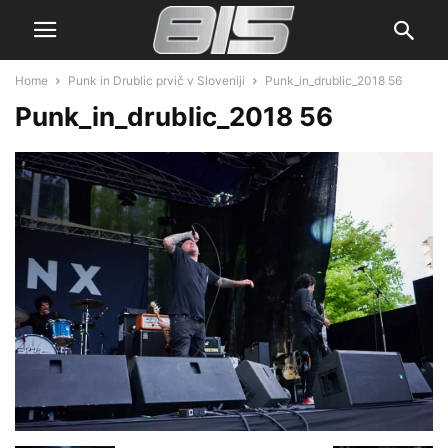
Home
Punk in Drublic prvič v Sloveniji
Punk_in_drublic_2018 56
Punk_in_drublic_2018 56