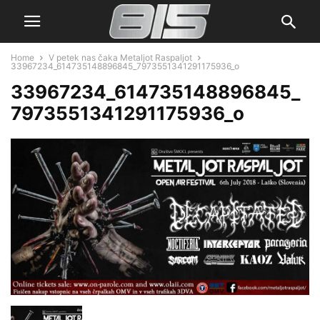
Home
V petek nas čaka Metaljot Raspaljot
33967234_614735148896845_7973551341291175936_o
33967234_614735148896845_
7973551341291175936_o