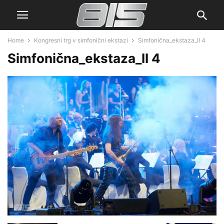
Home
Kongresni trg v simfonični ekstazi
Simfonična_ekstaza_II 4
Simfonična_ekstaza_II 4