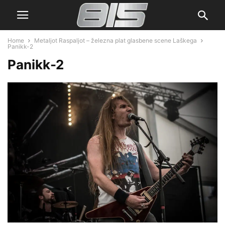
Home
Metaljot Raspaljot – železna plat glasbene scene Laškega
Panikk-2
Panikk-2