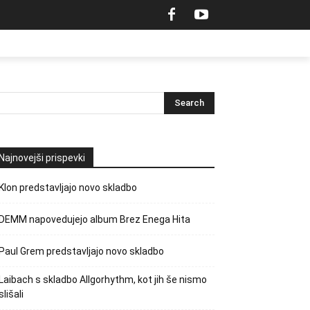
Najnovejši prispevki
Klon predstavljajo novo skladbo
DEMM napovedujejo album Brez Enega Hita
Paul Grem predstavljajo novo skladbo
Laibach s skladbo Allgorhythm, kot jih še nismo
slišali