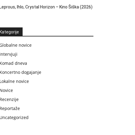
Leprous, Ihlo, Crystal Horizon – Kino Šiška (2026)
Kategorije
Globalne novice
Intervjuji
Komad dneva
Koncertno dogajanje
Lokalne novice
Novice
Recenzije
Reportaže
Uncategorized