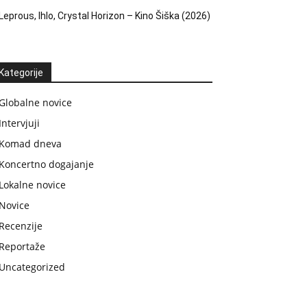
Leprous, Ihlo, Crystal Horizon – Kino Šiška (2026)
Kategorije
Globalne novice
Intervjuji
Komad dneva
Koncertno dogajanje
Lokalne novice
Novice
Recenzije
Reportaže
Uncategorized