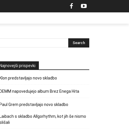
Najnovejši prispevki
Klon predstavljajo novo skladbo
DEMM napovedujejo album Brez Enega Hita
Paul Grem predstavljajo novo skladbo
Laibach s skladbo Allgorhythm, kot jih še nismo
slišali