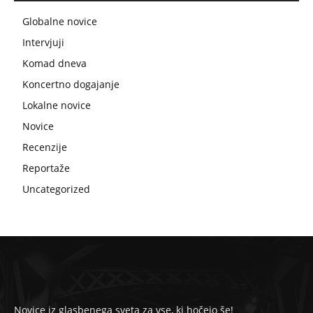
Globalne novice
Intervjuji
Komad dneva
Koncertno dogajanje
Lokalne novice
Novice
Recenzije
Reportaže
Uncategorized
Novice iz glasbenega sveta za vse, ki hočejo še!