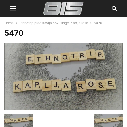
Home
Ethnotrip predstavlja novi singel Kaplja rose
5470
5470