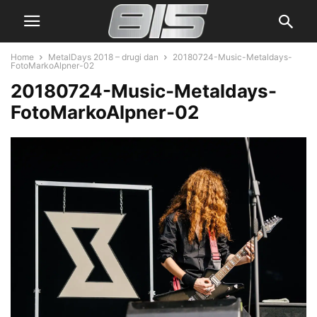
Home
MetalDays 2018 – drugi dan
20180724-Music-Metaldays-
FotoMarkoAlpner-02
20180724-Music-Metaldays-
FotoMarkoAlpner-02